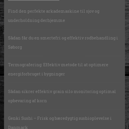
Find den perfekte arkademaskine til sjov og
underholdning derhjemme
Sådan får du en smertefri og effektiv rodbehandling i
Søborg
Termografering: Effektiv metode til at optimere
energiforbruget i bygninger
Sådan sikrer effektiv grain silo monitoring optimal
opbevaring af korn
Genki Sushi – Frisk og bæredygtig sushioplevelse i
Danmark