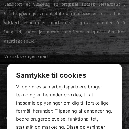
Tandoori er virkelig en
original indisk restaurant i
Glostrup
, som jeg vil anbefale, at man besøger. Jeg skal helt
sikkert derhen igen snart, nu vil jeg ikke lade der gå så
lang tid, inden jeg næste gang kster mig ud i den her
asistiske spise.
Vi snakkes igen snart!
Samtykke til cookies
Vi og vores samarbejdspartnere bruger
teknologier, herunder cookies, til at
indsamle oplysninger om dig til forskellige
formål, herunder: Tilpasning af annoncering,
indisk restaurant glostrup
bedre brugeroplevelse, funktionalitet,
statistik og marketing. Disse oplysninger