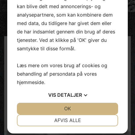
kan blive delt med annoncerings- og
analysepartnere, som kan kombinere dem
med data, du tidligere har givet dem eller
de har indsamlet gennem din brug af deres
tjenester. Ved at klikke på 'OK' giver du
Indlægsnavigation
samtykke til disse formål.
Previous Post
Previous
post:
Flyt din iværksætterdrøm med dig
Læs mere om vores brug af cookies og
behandling af persondata på vores
hjemmeside.
VIS
DETALJER
JA
NEJ
OK
JA
NEJ
NØDVENDIGE
PRÆFERENCER
AFVIS ALLE
JA
NEJ
JA
NEJ