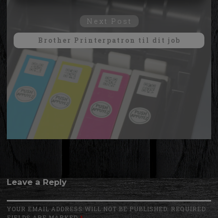
MARKETING
STATISTIK
Next Post
Next
post:
Brother Printerpatron til dit job
Leave a Reply
YOUR EMAIL ADDRESS WILL NOT BE PUBLISHED. REQUIRED
FIELDS ARE MARKED
*