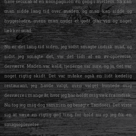
have selskab af en kompagnion en gang i mellem. Så kan
man sidde lang tid over maden, og man kan sidde og
hyggesludre, mens man nyder et godt glas vin og noget
lækker mad.
Nu er det lang tid siden, jeg sidst smagte indisk mad, og
sidst jeg smagte det, var det lidt af en øv-oplevelse,
desværre. Maden var kold, tjenerne var sure, og ja, det var
noget rigtig skidt. Det var måske også en lidt kedelig
restaurant, jeg havde valgt, men valget huntede mig
desværre i mange år, hvor jeg har holdt mig væk fra indisk.
Nu tog jeg mig dog sammen og besøgte Tandoori. Det viste
sig at være en rigtig god ting, for hold nu op jeg fik en
smagsoplevelse.