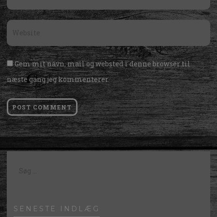
*
Website
*
Gem mit navn, mail og websted i denne browser til
næste gang jeg kommenterer.
Søg
efter:
SENESTE INDLÆG