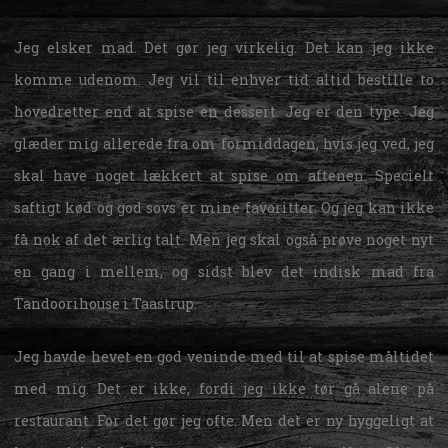
Jeg elsker mad. Det gør jeg virkelig. Det kan jeg ikke
komme udenom. Jeg vil til enhver tid altid bestille to
hovedretter end at spise en dessert. Jeg er den type. Jeg
glæder mig allerede fra om formiddagen, hvis jeg ved, jeg
skal have noget lækkert at spise om aftenen. Specielt
saftigt kød og god sovs er mine favoritter. Og jeg kan ikke
få nok af det ærlig talt. Men jeg skal også prøve noget nyt
en gang i mellem, og sidst blev det indisk mad fra
Tandoorihouse
i Taastrup.
Jeg havde hevet en god veninde med til at spise måltidet
med mig. Det er ikke, fordi jeg ikke tør gå alene på
restaurant. For det gør jeg ofte. Men det er ny hyggeligt at